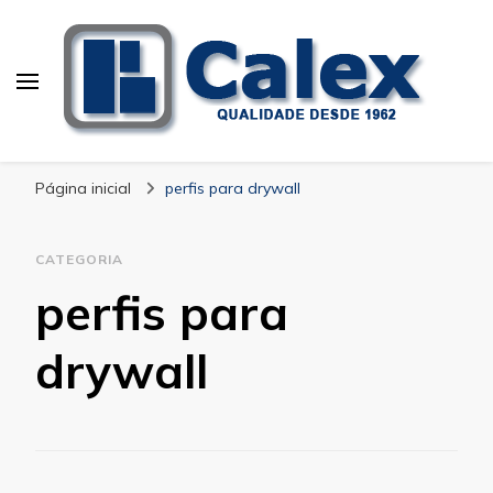
Calex Equipamentos
blog – Calex
Industriais
Página inicial
perfis para drywall
CATEGORIA
perfis para
drywall