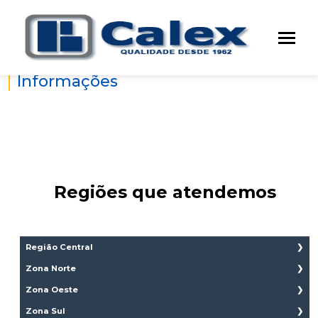
Home
|
Informações
Regiões que atendemos
Região Central
Aclimação
Zona Norte
Bela Vista
Brasilândia
Zona Oeste
Bom Retiro
Cachoeirinha
Brás
Água Branca
Zona Sul
Casa Verde