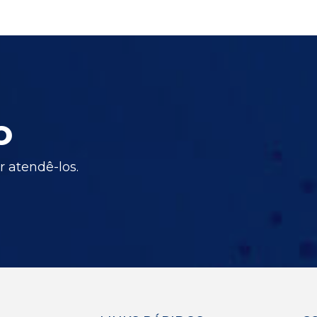
o
 atendê-los.