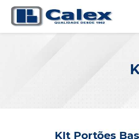
K
KIt Portões Ba