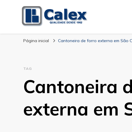
Calex Equipament
blog – Calex
Página inicial
Cantoneira de forro externa em São 
TAG
Cantoneira d
externa em 