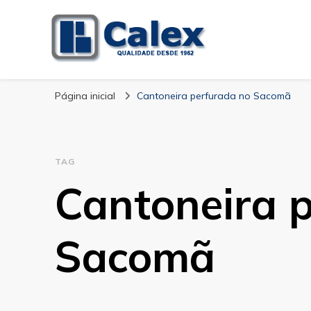
Calex Equipament
blog – Calex
Página inicial
Cantoneira perfurada no Sacomã
TAG
Cantoneira 
Sacomã