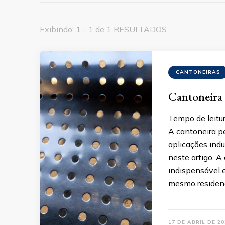
Exibindo: 1 - 1 de 1 RESULTADOS
CANTONEIRAS
Cantoneira 
Tempo de leitur
A cantoneira p
aplicações indu
neste artigo. A
indispensável e
mesmo residenc
17 DE ABRIL DE 20