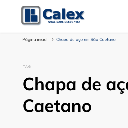
Calex Equipament
blog – Calex
Página inicial
Chapa de aço em São Caetano
TAG
Chapa de aç
Caetano