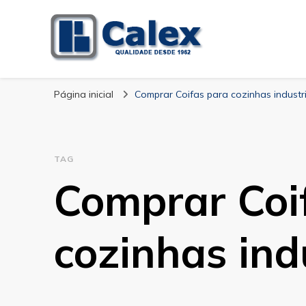
Calex Equipament
blog – Calex
Página inicial
Comprar Coifas para cozinhas industri
TAG
Comprar Coi
cozinhas ind