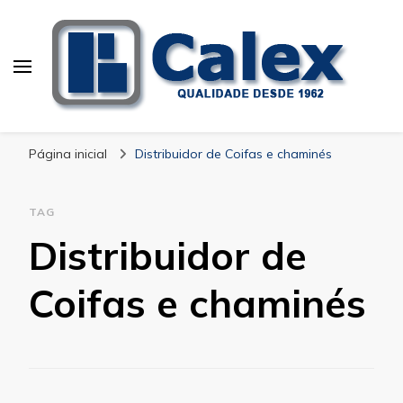
Calex Equipamentos
blog – Calex
Industriais
Página inicial
Distribuidor de Coifas e chaminés
TAG
Distribuidor de
Coifas e chaminés