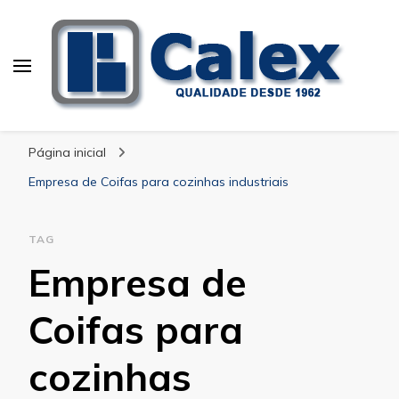
Calex Equipamentos
blog – Calex
Industriais
Página inicial
Empresa de Coifas para cozinhas industriais
TAG
Empresa de
Coifas para
cozinhas