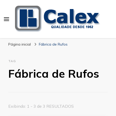
Calex Equipamentos
blog – Calex
Industriais
Página inicial
Fábrica de Rufos
TAG
Fábrica de Rufos
Exibindo: 1 - 3 de 3 RESULTADOS