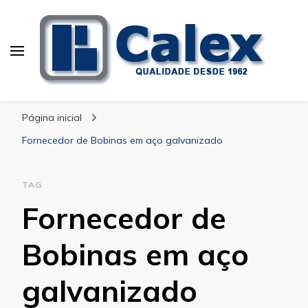
Calex Equipamentos
blog – Calex
Industriais
Página inicial
Fornecedor de Bobinas em aço galvanizado
TAG
Fornecedor de
Bobinas em aço
galvanizado