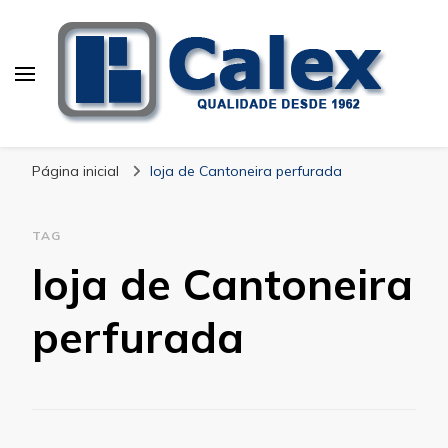
Calex Equipamentos
blog – Calex
Industriais
Página inicial
loja de Cantoneira perfurada
TAG
loja de Cantoneira
perfurada