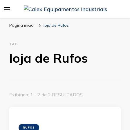
Calex Equipamentos
blog – Calex
Industriais
Página inicial
loja de Rufos
TAG
loja de Rufos
Exibindo: 1 - 2 de 2 RESULTADOS
RUFOS