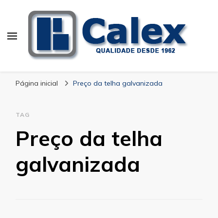
Calex Equipamentos
blog – Calex
Industriais
Página inicial
Preço da telha galvanizada
TAG
Preço da telha
galvanizada