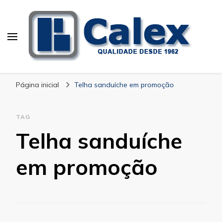
Calex Equipamentos
blog – Calex
Industriais
Página inicial
Telha sanduíche em promoção
TAG
Telha sanduíche
em promoção