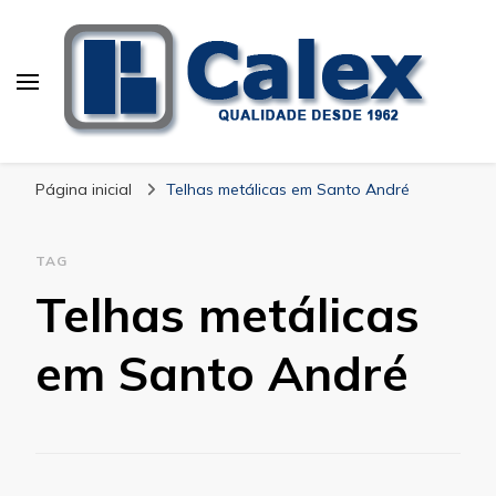
Calex Equipamentos
blog – Calex
Industriais
Página inicial
Telhas metálicas em Santo André
TAG
Telhas metálicas
em Santo André