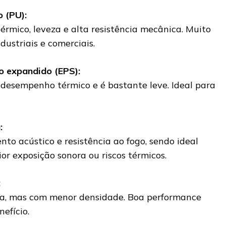
o (PU):
rmico, leveza e alta resistência mecânica. Muito
ustriais e comerciais.
no expandido (EPS):
 desempenho térmico e é bastante leve. Ideal para
:
nto acústico e resistência ao fogo, sendo ideal
r exposição sonora ou riscos térmicos.
:
ha, mas com menor densidade. Boa performance
efício.