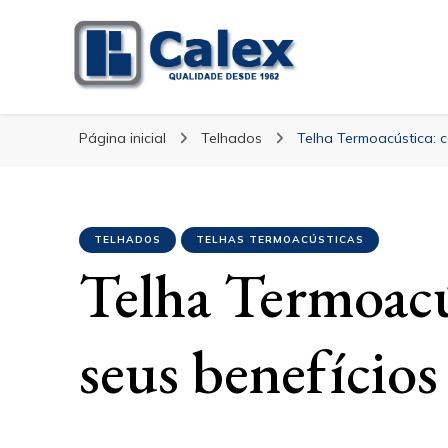
Calex Equipament
blog – Calex
Página inicial
Telhados
Telha Termoacústica: c
TELHADOS
TELHAS TERMOACÚSTICAS
Telha Termoacú
seus benefícios