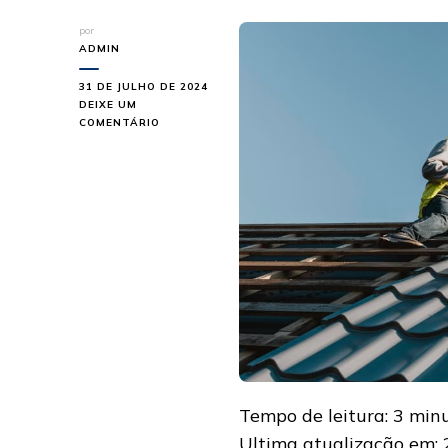
por
ADMIN
31 DE JULHO DE 2024
DEIXE UM
EM
COMENTÁRIO
TELHA
TERMOACÚSTICA:
CONHEÇA
SEUS
BENEFÍCIOS
E
APLICAÇÕES
Tempo de leitura:
3
min
Ultima atualização em: 