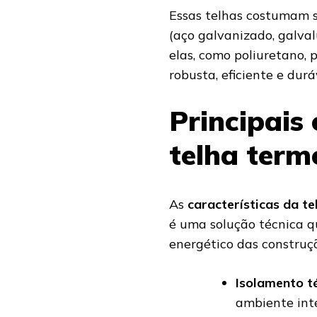
Essas telhas costumam 
(aço galvanizado, galva
elas, como poliuretano, p
robusta, eficiente e durá
Principais 
telha term
As
características da t
é uma solução técnica 
energético das construçõe
Isolamento t
ambiente inte