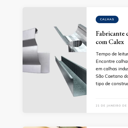
CALHAS
Fabricante 
com Calex
Tempo de leitur
Encontre calhas
em calhas indus
São Caetano do
tipo de constr
21 DE JANEIRO DE