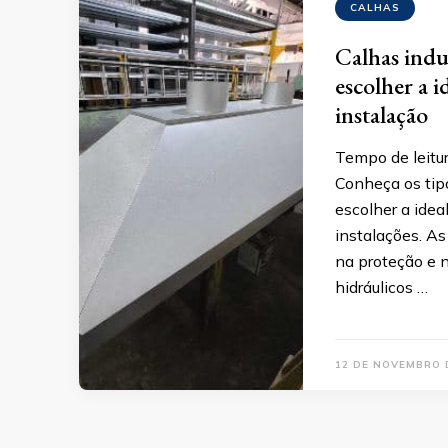
CALHAS
Calhas indus
escolher a i
instalação
Tempo de leitur
Conheça os tipo
escolher a idea
instalações. A
na proteção e 
hidráulicos …
12 DE NOVEMBRO 