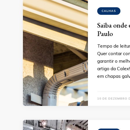
CALHAS
Saiba onde 
Paulo
Tempo de leitur
Quer contar co
garantir o melh
artigo da Calex
em chapas galv
10 DE DEZEMBRO 