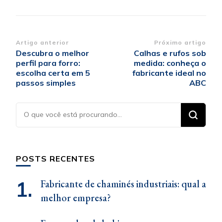
Navegação
Artigo anterior
Próximo artigo
Descubra o melhor
Calhas e rufos sob
de
perfil para forro:
medida: conheça o
post
escolha certa em 5
fabricante ideal no
passos simples
ABC
Procurando
algo?
POSTS RECENTES
Fabricante de chaminés industriais: qual a
melhor empresa?