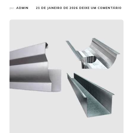
EM
por
ADMIN
21 DE JANEIRO DE 2026
DEIXE UM COMENTÁRIO
FABRI
DE
CALHA
ENCO
OS
MELH
PROD
COM
CALEX