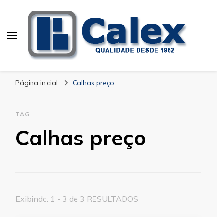
Calex Equipamentos
blog – Calex
Industriais
Página inicial
Calhas preço
TAG
Calhas preço
Exibindo: 1 - 3 de 3 RESULTADOS